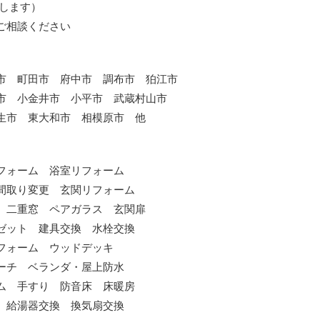
たします）
ご相談ください
市 町田市 府中市 調布市 狛江市
市 小金井市 小平市 武蔵村山市
生市 東大和市 相模原市 他
フォーム 浴室リフォーム
間取り変更 玄関リフォーム
 二重窓 ペアガラス 玄関扉
ゼット 建具交換 水栓交換
フォーム ウッドデッキ
ーチ ベランダ・屋上防水
ム 手すり 防音床 床暖房
 給湯器交換 換気扇交換