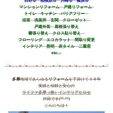
日野市 相模原市 川崎市 横浜市
マンションリフォーム 戸建リフォーム
トイレ キッチン バリアフリー
浴室 洗面所 玄関 クローゼット
戸建外装 屋根張り替え
畳張り替え クロス貼り替え
フローリング エコカラット 間取り変更
インテリア 照明 床タイル 二重窓
etc…
゜+．．+゜+．．+゜+．．+゜+．．+゜+．．+゜+．．+゜
多摩
地域であらゆる
リフォーム
を手掛けて３８年
実績と信頼と安心の
ライファ多摩（株）インテリアヒロセ
仲田です(*^-^*)
こんにちは！