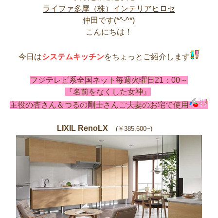
ライファ多摩（株）インテリアヒロセ
仲田です(*^-^*)
こんにちは！
今日は
システムキッチン
をちょっとご紹介します
フジテレビ系全国ネット毎週火曜日21：00～
『名前をなくした女神』
主役の杏さん＆つるの剛士さんご夫妻のお宅で使用
LIXIL RenoLX
(￥385,600~)