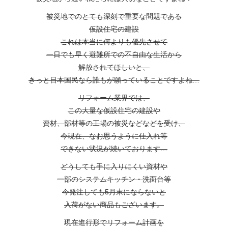
被災地でのとても深刻で重要な問題である
仮設住宅の建設
これは本当に何よりも優先させて
一日でも早く避難所での不自由な生活から
解放されてほしいと、
きっと日本国民なら誰もが願っていることですよね…
リフォーム業界では、
この大量な仮設住宅の建設や
資材、部材等の工場の被災などなどを受け、
今現在、なお思うように仕入れ等
できない状況が続いております…
どうしても手に入りにくい資材や
一部のシステムキッチン・洗面台等
今発注しても5月末にならないと
入荷がない商品もございます。
現在進行形でリフォーム計画を