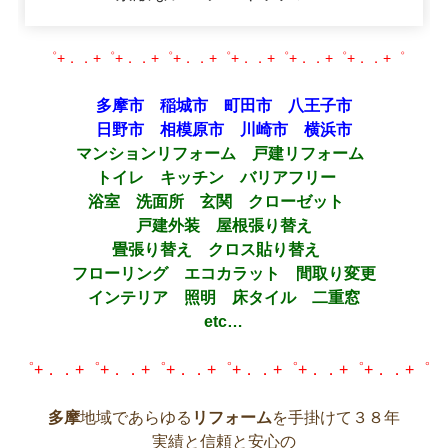
日:
゜+．．+゜+．．+゜+．．+゜+．．+゜+．．+゜+．．+゜
多摩市 稲城市 町田市 八王子市
日野市 相模原市 川崎市 横浜市
マンションリフォーム 戸建リフォーム
トイレ キッチン バリアフリー
浴室 洗面所 玄関 クローゼット
戸建外装 屋根張り替え
畳張り替え クロス貼り替え
フローリング エコカラット 間取り変更
インテリア 照明 床タイル 二重窓
etc…
゜+．．+゜+．．+゜+．．+゜+．．+゜+．．+゜+．．+゜
多摩
地域であらゆる
リフォーム
を手掛けて３８年
実績と信頼と安心の