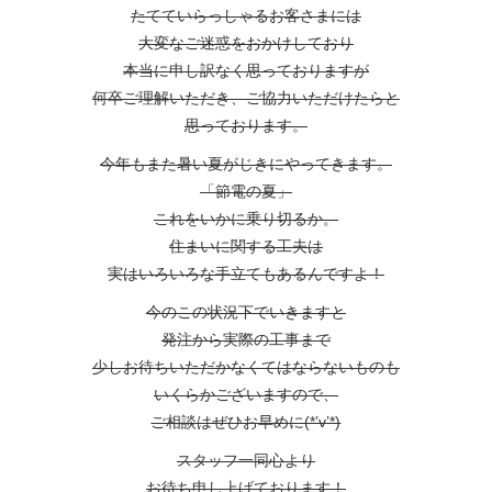
たてていらっしゃるお客さまには
大変なご迷惑をおかけしており
本当に申し訳なく思っておりますが
何卒ご理解いただき、ご協力いただけたらと
思っております。
今年もまた暑い夏がじきにやってきます。
「節電の夏」
これをいかに乗り切るか。
住まいに関する工夫は
実はいろいろな手立てもあるんですよ！
今のこの状況下でいきますと
発注から実際の工事まで
少しお待ちいただかなくてはならないものも
いくらかございますので、
ご相談はぜひお早めに(*’v’*)
スタッフ一同心より
お待ち申し上げております！