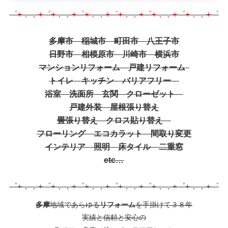
゜+．．+゜+．．+゜+．．+゜+．．+゜+．．+゜+．．+゜
多摩市 稲城市 町田市 八王子市
日野市 相模原市 川崎市 横浜市
マンションリフォーム 戸建リフォーム
トイレ キッチン バリアフリー
浴室 洗面所 玄関 クローゼット
戸建外装 屋根張り替え
畳張り替え クロス貼り替え
フローリング エコカラット 間取り変更
インテリア 照明 床タイル 二重窓
etc…
゜+．．+゜+．．+゜+．．+゜+．．+゜+．．+゜+．．+゜
多摩
地域であらゆる
リフォーム
を手掛けて３８年
実績と信頼と安心の