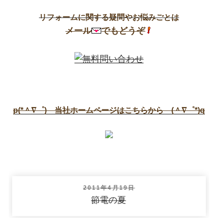
リフォームに関する疑問やお悩みごとは
メール
でもどうぞ
p(*＾∇゜) 当社ホームページはこちらから (＾∇゜*)q
投
2011年4月19日
稿
節電の夏
日: