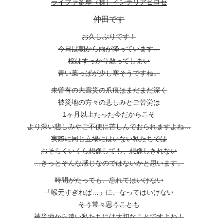
ライファ多摩（株）インテリアヒロセ
仲田です
お久しぶりです！
今日は朝から雨が降っています…
桜はすっかり散ってしまい
青い葉っぱが少し寒そうですね。
未曽有の大震災の爪痕はまだまだ深く
被災地の方々の悲しみとご苦労は
1ヶ月以上たった今だからこそ
より深い悲しみやご不便に苦しんでおられますよね…
実際に同じ立場にはいない私たちでは
おそらくいくら想像しても、想像しきれない
…きっとそんな感じなのではないかと思います。
時間がたっても、忘れてはいけない
「喉元すぎれば…」に、なってはいけない
そう常々思うことも
被災地から遠い私たちには大切なことですよね！