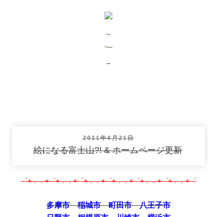
投
2011年4月21日
稿
絵になる富士山?! & ホームページ更新
日:
゜+．．+゜+．．+゜+．．+゜+．．+゜+．．+゜+．．+゜
多摩市 稲城市 町田市 八王子市