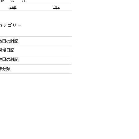
29
30
31
« 4月
6月 »
カテゴリー
池田の雑記
現場日記
仲田の雑記
未分類