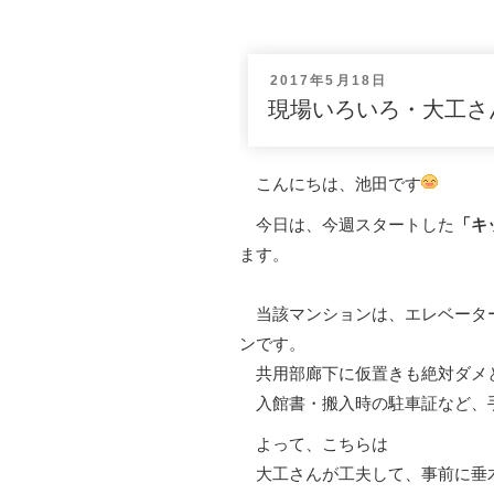
投
2017年5月18日
稿
現場いろいろ・大工さ
日:
こんにちは、池田です
今日は、今週スタートした
「キ
ます。
当該マンションは、エレベーター
ンです。
共用部廊下に仮置きも絶対ダメ
入館書・搬入時の駐車証など、
よって、こちらは
大工さんが工夫して、事前に垂