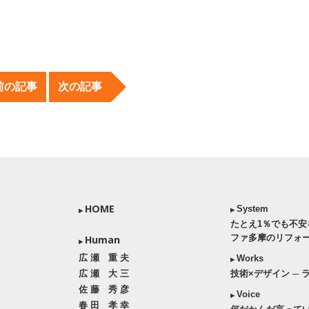
はありません。
*
が付いている欄は必須項目です
前の記事
次の記事
HOME
System
▶
▶
たとえ1％でも不
ファ多摩のリフォ
Human
▶
広 瀬 重 夫
Works
▶
広 瀬 大 三
技術×デザイン ─
佐 藤 秀 彦
Voice
▶
春 田 孝 幸