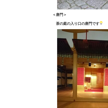
＜唐門＞
茶の庭
の入り口の唐門です