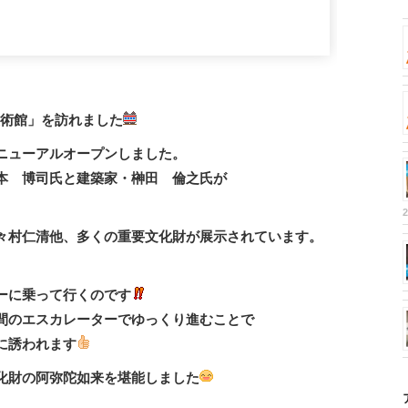
。
美術館」
を訪れました
ニューアルオープンしました。
本 博司氏と建築家・榊田 倫之氏
が
。
々村仁清他、多くの重要文化財が展示
されています。
ーに乗って行くのです
間のエスカレーターでゆっくり進むことで
に誘われます
化財の阿弥陀如来を堪能しました