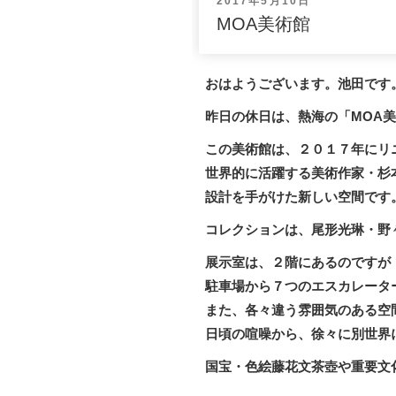
投
2017年5月10日
稿
MOA美術館
日:
おはようございます。池田です
昨日の休日は、
熱海の「MOA
この美術館は、２０１７年にリ
世界的に活躍する美
術作家・杉
設計を手がけた新しい空間です
コレクションは、
尾形光琳・野
展示室は、２階にあるのですが
駐車場から７
つのエスカレータ
また、各々違う雰囲気のある空
日頃の喧噪から、徐々に別世界
国宝・色絵藤花文茶壺や重要文