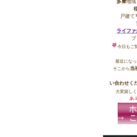
多摩
地域
戸建て
ライファ
ブ
今日もご
最近になっ
当
そこから
い合わせく
大変嬉し
あ