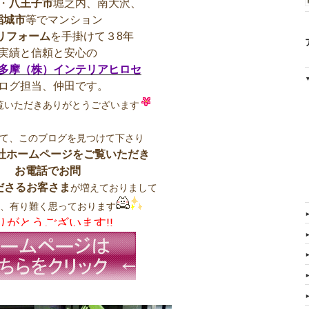
・
八王子市
堀之内、南大沢、
稲城市
等でマンション
リフォーム
を手掛けて３8年
実績と信頼と安心の
多摩（株）インテリアヒロセ
ログ担当、仲田です。
覧いただきありがとうございます
て、このブログを見つけて下さり
社ホームページをご覧いただき
お電話でお問
ださるお客さま
が増えておりまして
く、有り難く思っております
りがとうございます!!