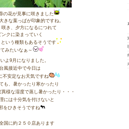
蓉の花が見事に咲きました
大きな葉っぱが印象的ですね。
く咲き、夕方になるにつれて
ピンクに染まっていく
」という種類もあるそうです
みてみたいなぁ～
いよ9月になりました。
台風接近中で今日は
に不安定なお天気ですね
ても、暑かったり寒かったり
ば異様な湿度で蒸し暑かったり・・・
理には十分気を付けないと
邪をひきそうですね
全国に約２５０店あります