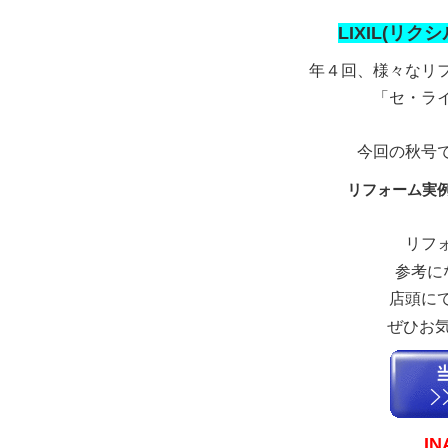
LIXIL(リ
年４回、様々なリ
「セ・ラ
今回の秋号
リフォーム実
リフ
参考に
店頭に
ぜひお
I