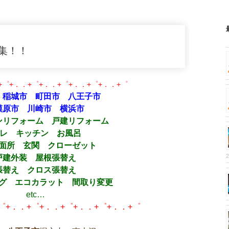
集！！
+゜+．．+゜+．．+゜+．．+゜+．．+゜
 稲城市 町田市 八王子市
模原市 川崎市 横浜市
ンリフォーム 戸建リフォーム
レ キッチン お風呂
洗面所 玄関 クローゼット
戸建外装 屋根張替え
張替え クロス張替え
グ エコカラット 間取り変更
etc…
゜+．．+゜+．．+゜+．．+゜+．．+゜