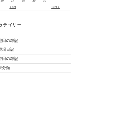
26
27
28
29
30
« 8月
10月 »
カテゴリー
池田の雑記
現場日記
仲田の雑記
未分類