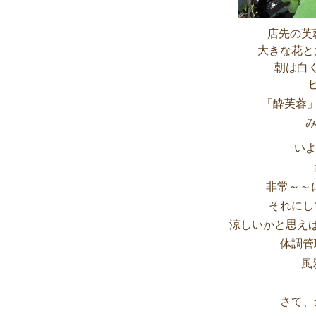
店先の芙
大きな花と
朝は白
「酔芙蓉
いよ
非常～～
それにし
涼しいかと思え
体調管
風
さて、