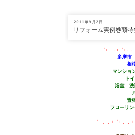
投
2011年9月2日
稿
リフォーム実例巻頭特
日:
゜+．．+゜+．．
多摩市
相
マンショ
トイ
浴室 
畳
フローリン
゜+．．+゜+．．+