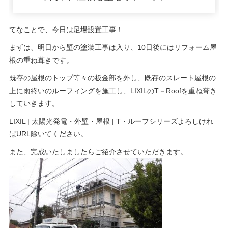
日:
てなことで、今日は足場設置工事！
まずは、明日から壁の塗装工事は入り、10日後にはリフォーム屋
根の重ね葺きです。
既存の屋根のトップ等々の板金部を外し、既存のスレート屋根の
上に雨終いのルーフィングを施工し、LIXILのT－Roofを重ね葺き
していきます。
LIXIL | 太陽光発電・外壁・屋根 | T・ルーフシリーズ
よろしけれ
ばURL除いてください。
また、完成いたしましたらご紹介させていただきます。