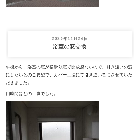
投
2020年11月24日
稿
浴室の窓交換
日:
午後から、浴室の窓が横滑り窓で開放感ないので、引き違いの窓
にしたいとのご要望で、カバー工法にて引き違い窓にさせていた
だきました。
四時間ほどの工事でした。