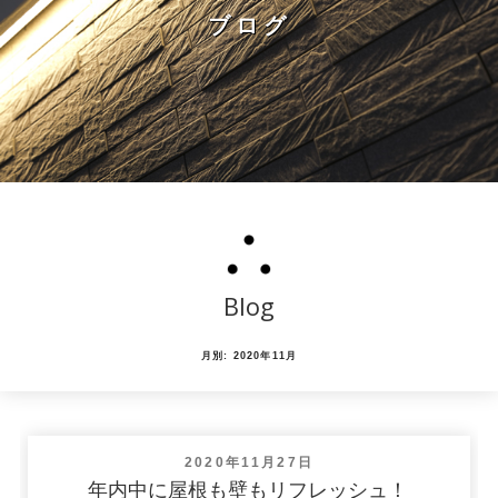
ブログ
Blog
月別: 2020年11月
投
2020年11月27日
稿
年内中に屋根も壁もリフレッシュ！