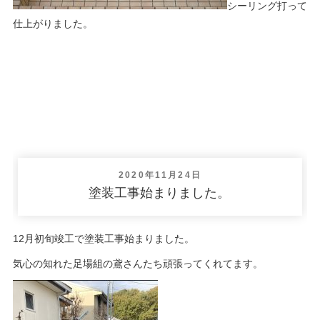
シーリング打って
仕上がりました。
投
2020年11月24日
稿
塗装工事始まりました。
日:
12月初旬竣工で塗装工事始まりました。
気心の知れた足場組の鳶さんたち頑張ってくれてます。