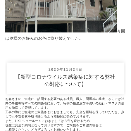
今回
は奥様のお好みのお色に塗り替えでした。
投
2020年11月24日
稿
【新型コロナウイルス感染症に対する弊社
日:
の対応について】
お客さまのご自宅にご訪問する必要のある社員、職人、問屋等の業者、さらには社
内の事務職等すべての関係者において、毎朝の検温及び手洗いの励行・マスクの使
用を徹底して管理しています。
工事の際にご在宅のご家族さまにおきましても、安全な距離を保っていただき、少
しでも不安要素を取り除けるよう積極的に努めております。
また、LIXILショールームにおきましては３密を避けるため
現在は完全予約制となっておりますので、ご来館をご希望の場合は
ご相談ください。どうぞよろしくお願いいたします。