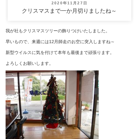
投
2020年11月27日
稿
クリスマスまで一か月切りましたね～
日:
我が社もクリスマスツリーの飾りつけいたしました。
早いもので、来週には12月師走のお空に突入しますね～
新型ウイルスに気を付けて本年も最後まで頑張ります。
よろしくお願いします。