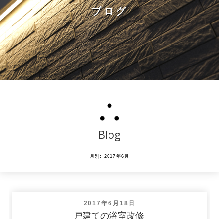
ブログ
Blog
月別: 2017年6月
投
2017年6月18日
稿
戸建ての浴室改修