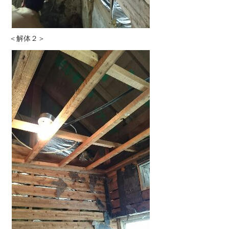
＜解体２＞