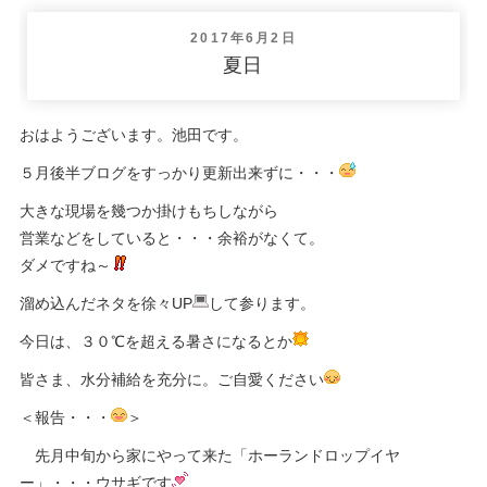
投
2017年6月2日
稿
夏日
日:
おはようございます。池田です。
５月後半ブログをすっかり更新出来ずに・・・
大きな現場を幾つか掛けもちしながら
営業などをしていると・・・余裕がなくて。
ダメですね～
溜め込んだネタを徐々UP
して参ります。
今日は、３０℃を超える暑さになるとか
皆さま、水分補給を充分に。ご自愛ください
＜報告・・・
＞
先月中旬から家にやって来た「ホーランドロップイヤ
ー」・・・ウサギです