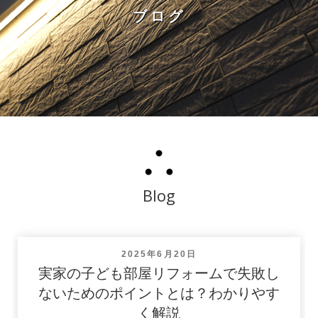
ブログ
Blog
投
2025年6月20日
稿
実家の子ども部屋リフォームで失敗し
日:
ないためのポイントとは？わかりやす
く解説