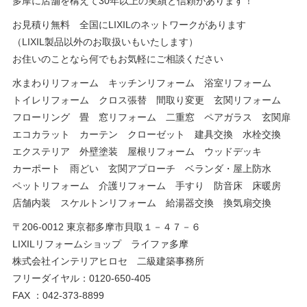
多摩に店舗を構えて30年以上の実績と信頼があります！
お見積り無料 全国にLIXILのネットワークがあります
（LIXIL製品以外のお取扱いもいたします）
お住いのことなら何でもお気軽にご相談ください
水まわりリフォーム キッチンリフォーム 浴室リフォーム
トイレリフォーム クロス張替 間取り変更 玄関リフォーム
フローリング 畳 窓リフォーム 二重窓 ペアガラス 玄関扉
エコカラット カーテン クローゼット 建具交換 水栓交換
エクステリア 外壁塗装 屋根リフォーム ウッドデッキ
カーポート 雨どい 玄関アプローチ ベランダ・屋上防水
ペットリフォーム 介護リフォーム 手すり 防音床 床暖房
店舗内装 スケルトンリフォーム 給湯器交換 換気扇交換
〒206-0012 東京都多摩市貝取１－４７－６
LIXILリフォームショップ ライファ多摩
株式会社インテリアヒロセ 二級建築事務所
フリーダイヤル：0120-650-405
FAX ：042-373-8899