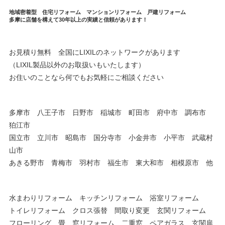
地域密着型 住宅リフォーム マンションリフォーム 戸建リフォーム
多摩に店舗を構えて30年以上の実績と信頼があります！
お見積り無料 全国にLIXILのネットワークがあります
（LIXIL製品以外のお取扱いもいたします）
お住いのことなら何でもお気軽にご相談ください
多摩市 八王子市 日野市 稲城市 町田市 府中市 調布市
狛江市
国立市 立川市 昭島市 国分寺市 小金井市 小平市 武蔵村
山市
あきる野市 青梅市 羽村市 福生市 東大和市 相模原市 他
水まわりリフォーム キッチンリフォーム 浴室リフォーム
トイレリフォーム クロス張替 間取り変更 玄関リフォーム
フローリング 畳 窓リフォーム 二重窓 ペアガラス 玄関扉