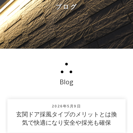
ブログ
Blog
投
2026年5月9日
稿
玄関ドア採風タイプのメリットとは換
日:
気で快適になり安全や採光も確保