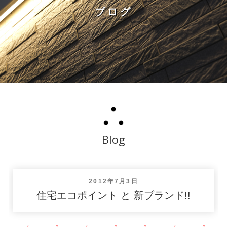
ブログ
Blog
投
2012年7月3日
稿
住宅エコポイント と 新ブランド!!
日: