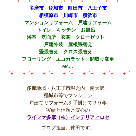
゜+．．+゜+．．+゜+．．+゜+．．+゜+．．+゜+．．+゜
多摩市 稲城市 町田市 八王子市
相模原市 川崎市 横浜市
マンションリフォーム 戸建リフォーム
トイレ キッチン お風呂
浴室 洗面所 玄関 クローゼット
戸建外装 屋根張替え
畳張替え クロス張替え
フローリング エコカラット 間取り変更
etc…
゜+．．+゜+．．+゜+．．+゜+．．+゜+．．+゜+．．+゜
多摩
地域・
八王子市
堀之内、南大沢、
稲城市
等でマンション
戸建て
リフォーム
を手掛けて３９年
実績と信頼と安心の
ライファ多摩（株）インテリアヒロセ
ブログ担当、仲田です。