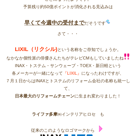
予算残り約50億ポイントが消化される見込みは
早くて今週中の受付まで
だそうです
さて・・・
LIXIL（リクシル)
という名称をご存知でしょうか。
なかなか個性派の俳
優さんたちがテレビCMもしていましたね
INAX・トステム・サンウェーブ・TOEX・新日軽と
いう
各メーカーが一緒になって
『LIXIL』
になったわけですが、
７月１日からはINAXとトス
テムのリフォーム会社の名称も統一し
て、
日本最大のリフォームチェーン
に生まれ変わりました！
ライファ多摩
㈱インテリアヒロセ も
従来のこのようなロゴマークから